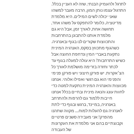
לתרגל ולהעמיק הבנתי, שזה לא העניין בכלל.
התרגול עצמו נותן המון, הרבה מעבר למשהו
שאני יכולה לשים המילים. היא מלמדת
מדיטציה, כלומר להתפקס על משהו אחד,
תחושה אחת, לאורך זמן, אבל היא גם
מלמדת אותנו להתבונן בהתרחבות
והתכווצות שקורים לנו בגוף ובאנרגיה.
כשהגוף מתכווץ בסקס, האנרגיה המינית
נתקעת באברי המין ונדחפת החוצה אבל
כשיש התרחבות? היא עולה למעלה בגוף עד
לכתר וחזרה בזרימה מושלמת לאורך כל
הצ׳אקרות. יש פורקן חיצוני ויש פורקן פנימי
והפנימי הוא גם רגשי ואפילו אלוהי. אנחנו
מכווצות והאנרגיה המינית נתקעת למטה כדי
לחוות עונג והנאה מינית ובחיים בכלל אנחנו
חייבות ללמוד גם להרפות ולהתרחב
באנרגיה, במיינד, ברגש ובגוף כדי לתת
לאנרגיה גם להעלות למוח.... מקווה שתהנו
מהפרק! אני מעבירה סשנים פרטיים
וקבוצתיים בהם אני מלמדת את העקרונות
של העבודה